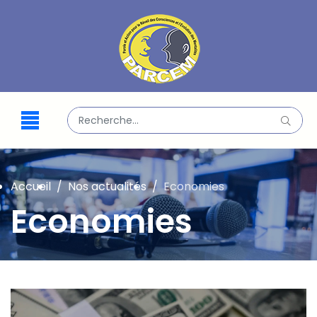
Valider
Type 2 or more characters for results.
Accueil
Nos actualités
Economies
Economies