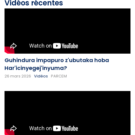
Vidéos récentes
Guhindura impapuro z'ubutaka hoba
Har'icinyegej'inyuma?
26 mars 2026
Vidéos
PARCEM