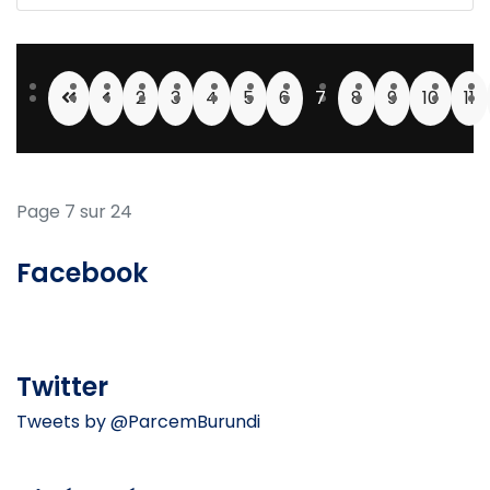
2
3
4
5
6
7
8
9
10
11
Page 7 sur 24
Facebook
Twitter
Tweets by @ParcemBurundi