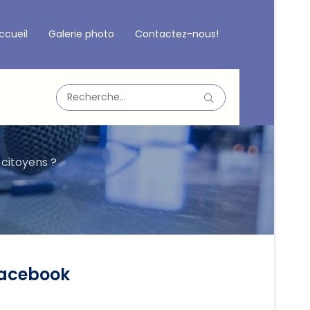
ccueil
Galerie photo
Contactez-nous!
Valider
Type 2 or more characters for results.
 citoyens ?
acebook