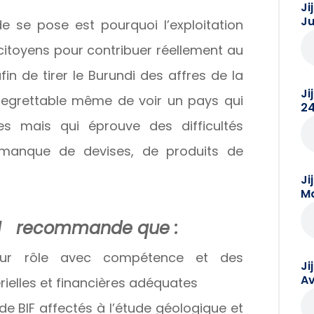
Ji
Ju
e se pose est pourquoi l’exploitation
 citoyens pour contribuer réellement au
 de tirer le Burundi des affres de la
Ji
t regrettable même de voir un pays qui
24
es mais qui éprouve des difficultés
 manque de devises, de produits de
Ji
Ma
M recommande que :
 leur rôle avec compétence et des
Ji
Av
ielles et financières adéquates
 de BIF affectés à l’étude géologique et