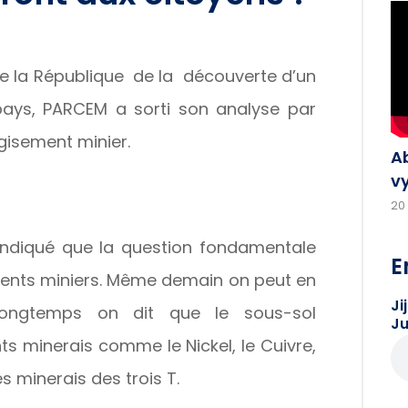
de la République de la découverte d’un
ays, PARCEM a sorti son analyse par
gisement minier.
A
v
20
ndiqué que la question fondamentale
E
ements miniers. Même demain on peut en
Ji
 longtemps on dit que le sous-sol
Ju
ts minerais comme le Nickel, le Cuivre,
les minerais des trois T.