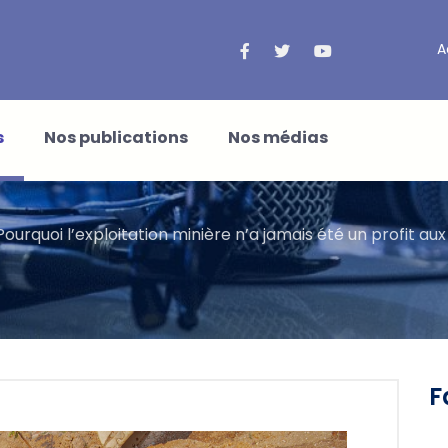
A
s
Nos publications
Nos médias
Pourquoi l’exploitation minière n’a jamais été un profit aux
F