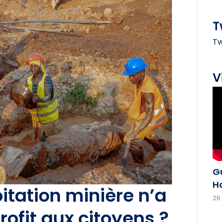
T
Tw
V
G
H
oitation minière n’a
26
rofit aux citoyens ?