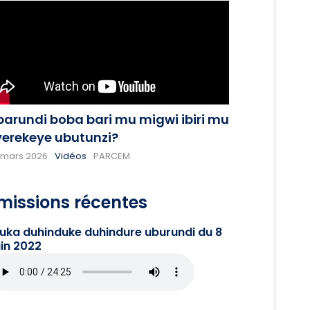
barundi boba bari mu migwi ibiri mu
yerekeye ubutunzi?
 mars 2026
Vidéos
PARCEM
missions récentes
juka duhinduke duhindure uburundi du 8
in 2022