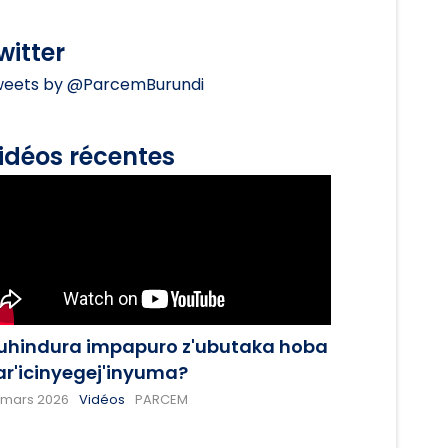
witter
eets by @ParcemBurundi
idéos récentes
uhindura impapuro z'ubutaka hoba
ar'icinyegej'inyuma?
 mars 2026
Vidéos
PARCEM