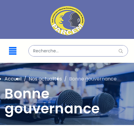
Valider
Type 2 or more characters for results.
Accueil
Nos actualités
Bonne gouvernance
Bonne
gouvernance