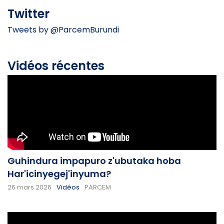
Twitter
Tweets by @ParcemBurundi
Vidéos récentes
Guhindura impapuro z'ubutaka hoba
Har'icinyegej'inyuma?
26 mars 2026
Vidéos
PARCEM