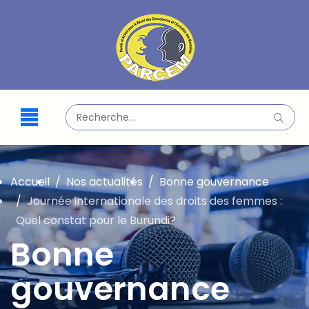
Valider
Type 2 or more characters for results.
Accueil
Nos actualités
Bonne gouvernance
Journée internationale des droits des femmes :
Quel constat pour le Burundi?
Bonne
gouvernance