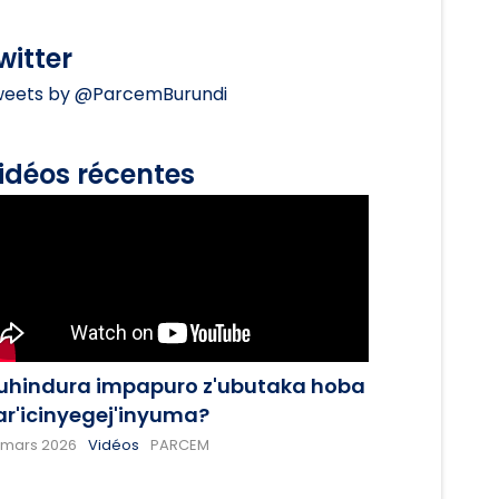
witter
eets by @ParcemBurundi
idéos récentes
uhindura impapuro z'ubutaka hoba
ar'icinyegej'inyuma?
 mars 2026
Vidéos
PARCEM