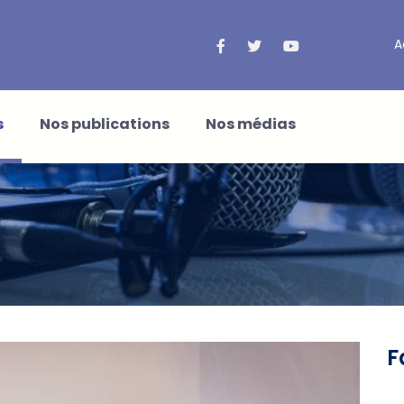
A
s
Nos publications
Nos médias
F