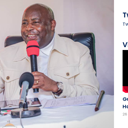
T
Tw
V
G
H
26