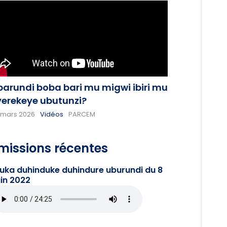
barundi boba bari mu migwi ibiri mu
yerekeye ubutunzi?
 mars 2026
Vidéos
PARCEM
missions récentes
juka duhinduke duhindure uburundi du 8
in 2022