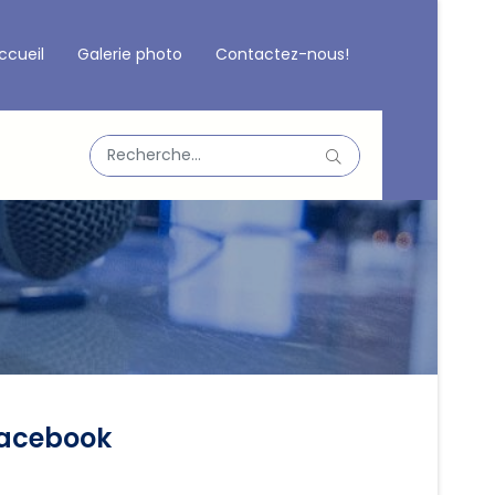
ccueil
Galerie photo
Contactez-nous!
Valider
Type 2 or more characters for results.
acebook