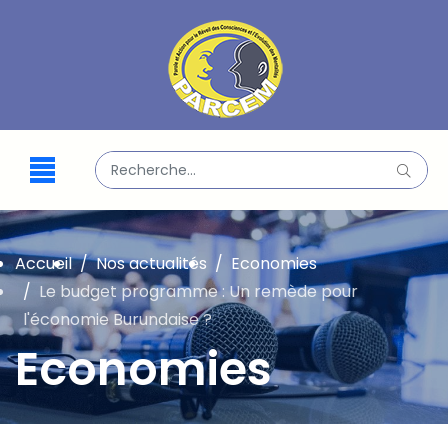
Valider
Type 2 or more characters for results.
Accueil
Nos actualités
Economies
Le budget programme : Un remède pour
l'économie Burundaise ?
Economies