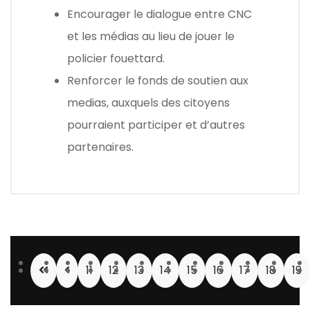
Encourager le dialogue entre CNC
et les médias au lieu de jouer le
policier fouettard.
Renforcer le fonds de soutien aux
medias, auxquels des citoyens
pourraient participer et d’autres
partenaires.
11
12
13
14
15
16
17
18
19