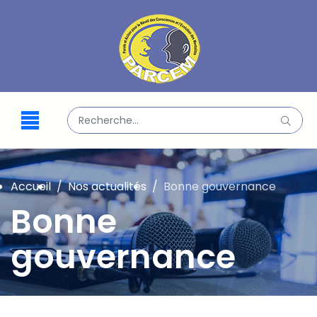
Valider
Type 2 or more characters for results.
Accueil
Nos actualités
Bonne gouvernance
Bonne
gouvernance