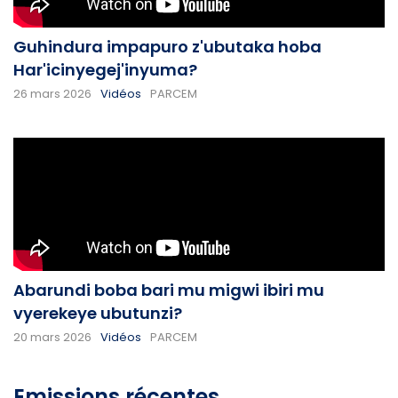
Guhindura impapuro z'ubutaka hoba
Har'icinyegej'inyuma?
26 mars 2026
Vidéos
PARCEM
Abarundi boba bari mu migwi ibiri mu
vyerekeye ubutunzi?
20 mars 2026
Vidéos
PARCEM
Emissions récentes