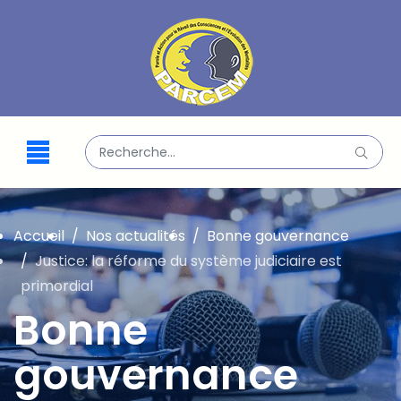
Valider
Type 2 or more characters for results.
Accueil
Nos actualités
Bonne gouvernance
Justice: la réforme du système judiciaire est
primordial
Bonne
gouvernance