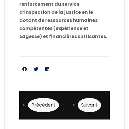
renforcement du service
d’inspection de la justice en le
dotant de ressources humaines
compétentes (expérience et
sagesse) et financières suffisantes.
Article précédent : Le gouvernement devra
Article suivant : Le 
Précédent
Suivant