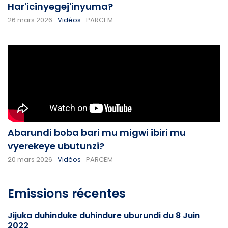
Har'icinyegej'inyuma?
26 mars 2026
Vidéos
PARCEM
Abarundi boba bari mu migwi ibiri mu
vyerekeye ubutunzi?
20 mars 2026
Vidéos
PARCEM
Emissions récentes
Jijuka duhinduke duhindure uburundi du 8 Juin
2022