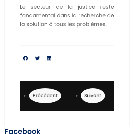
Le secteur de la justice reste
fondamental dans la recherche de
la solution à tous les problèmes.
Article précédent : L’année 2026 commence 
Article suivant : Vis
Précédent
Suivant
Facebook