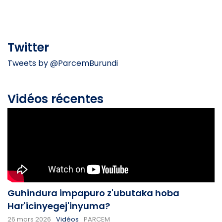
Twitter
Tweets by @ParcemBurundi
Vidéos récentes
Guhindura impapuro z'ubutaka hoba
Har'icinyegej'inyuma?
26 mars 2026
Vidéos
PARCEM