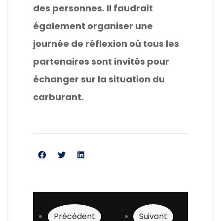
des personnes. Il faudrait
également organiser une
journée de réflexion où tous les
partenaires sont invités pour
échanger sur la situation du
carburant.
Article précédent : La corruption : Le Buru
Article suivant : Les 
Précédent
Suivant