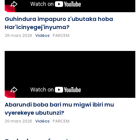
Guhindura impapuro z'ubutaka hoba
Har'icinyegej'inyuma?
26 mars 2026
Vidéos
PARCEM
Abarundi boba bari mu migwi ibiri mu
vyerekeye ubutunzi?
20 mars 2026
Vidéos
PARCEM