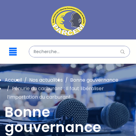
Valider
Type 2 or more characters for results.
Accueil
Nos actualités
Bonne gouvernance
Pénurie du carburant : Il faut libéraliser
l’importation du carburant.
Bonne
gouvernance