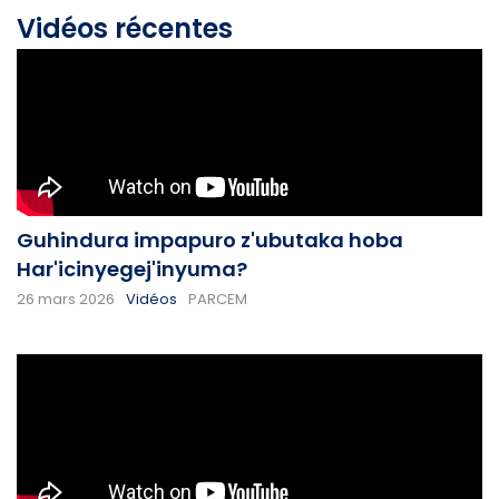
Vidéos récentes
Guhindura impapuro z'ubutaka hoba
Har'icinyegej'inyuma?
26 mars 2026
Vidéos
PARCEM