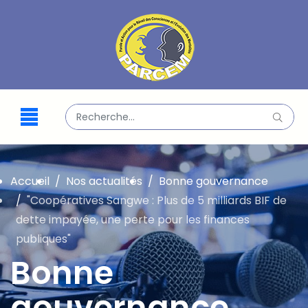
Valider
Type 2 or more characters for results.
Accueil
Nos actualités
Bonne gouvernance
"Coopératives Sangwe : Plus de 5 milliards BIF de
dette impayée, une perte pour les finances
publiques"
Bonne
gouvernance