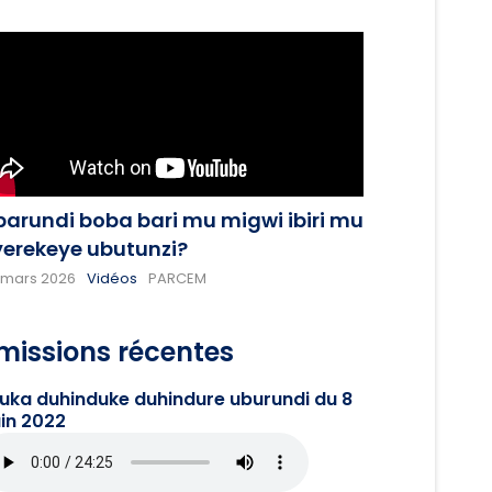
barundi boba bari mu migwi ibiri mu
yerekeye ubutunzi?
 mars 2026
Vidéos
PARCEM
missions récentes
juka duhinduke duhindure uburundi du 8
in 2022