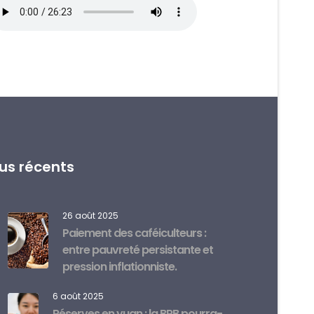
lus récents
26 août 2025
Paiement des caféiculteurs :
entre pauvreté persistante et
pression inflationniste.
6 août 2025
Réserves en yuan : la BRB pourra-