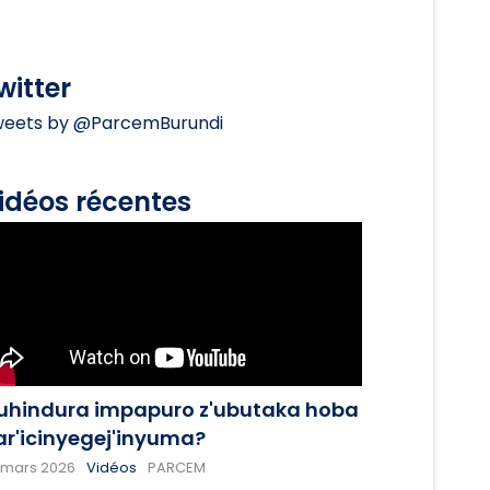
witter
eets by @ParcemBurundi
idéos récentes
uhindura impapuro z'ubutaka hoba
ar'icinyegej'inyuma?
 mars 2026
Vidéos
PARCEM