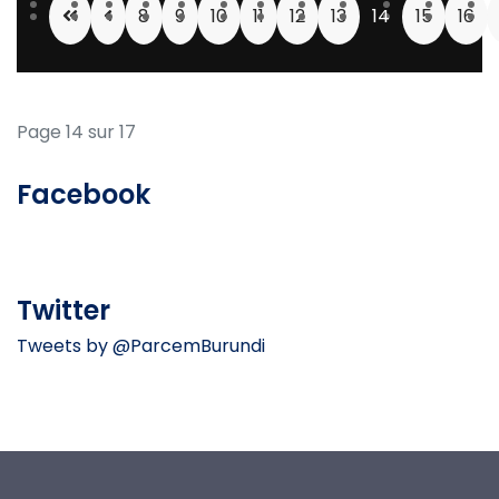
8
9
10
11
12
13
14
15
16
Page 14 sur 17
Facebook
Twitter
Tweets by @ParcemBurundi