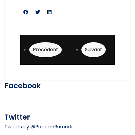
Article précédent : Orchestre communale
Article suivant : PA
Précédent
Suivant
Facebook
Twitter
Tweets by @ParcemBurundi