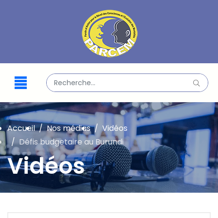
Valider
Type 2 or more characters for results.
Accueil
Nos médias
Vidéos
Défis budgetaire au Burundi
Vidéos