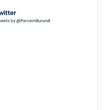
witter
eets by @ParcemBurundi