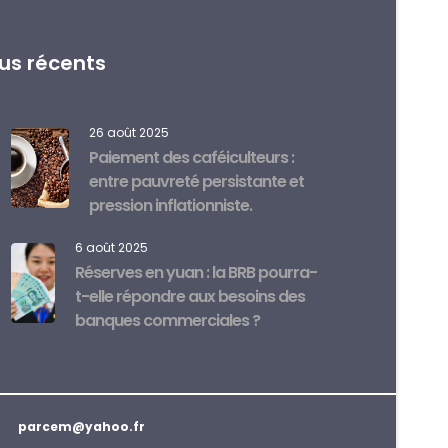
lus récents
26 août 2025
Paiement des caféiculteurs :
entre pauvreté persistante et
pression inflationniste.
6 août 2025
Réserves en yuan : la BRB pourra-
t-elle répondre aux besoins des
banques commerciales ?
parcem@yahoo.fr