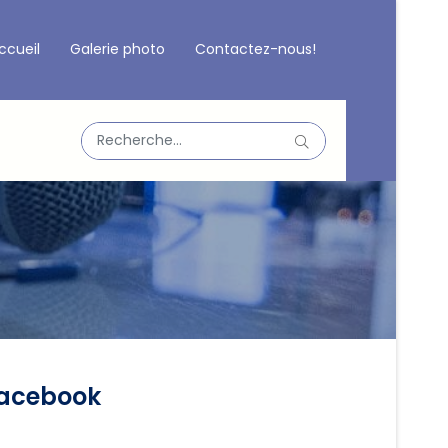
ccueil
Galerie photo
Contactez-nous!
Valider
Type 2 or more characters for results.
acebook