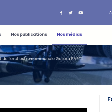
A
s
Nos publications
Nos médias
t de l'orchestre communale Gatara PART2
F