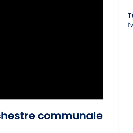
T
Tw
rchestre communale