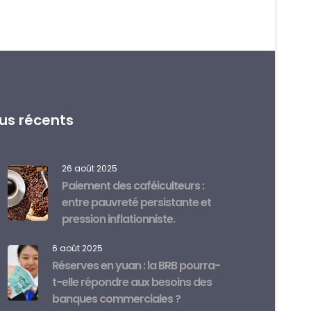
lus récents
26 août 2025
Paiement des caféiculteurs :
entre pauvreté persistante et
pression inflationniste.
6 août 2025
Réserves en yuan : la BRB pourra-
t-elle répondre aux besoins des
banques commerciales ?