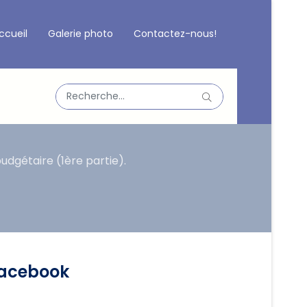
ccueil
Galerie photo
Contactez-nous!
Valider
Type 2 or more characters for results.
udgétaire (1ère partie).
acebook