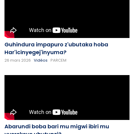
Guhindura impapuro z'ubutaka hoba
Har'icinyegej'inyuma?
26 mars 2026
Vidéos
PARCEM
Abarundi boba bari mu migwi ibiri mu