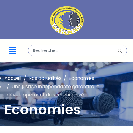
Valider
Type 2 or more characters for results.
Accueil
Nos actualités
Economies
Une justice indépendante garantira le
développement du secteur privé
Economies