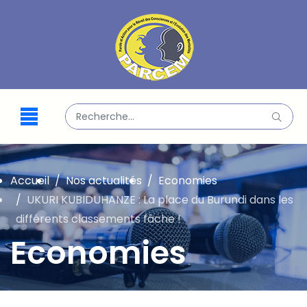
Valider
Type 2 or more characters for results.
Accueil
Nos actualités
Economies
UKURI KUBIDUHANZE : La place du Burundi dans les
différents classements fâche !
Economies