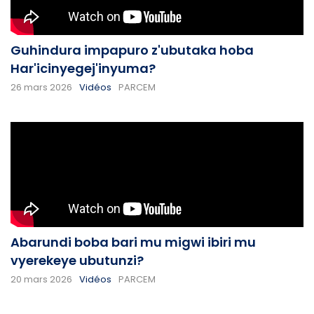
Guhindura impapuro z'ubutaka hoba
Har'icinyegej'inyuma?
26 mars 2026
Vidéos
PARCEM
Abarundi boba bari mu migwi ibiri mu
vyerekeye ubutunzi?
20 mars 2026
Vidéos
PARCEM