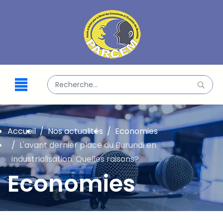
Valider
Type 2 or more characters for results.
Accueil
Nos actualités
Economies
L'avant dernier place du Burundi en
industrialisation. Quelles raisons?
Economies