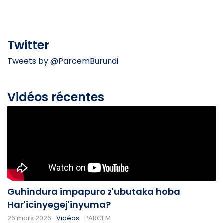
Twitter
Tweets by @ParcemBurundi
Vidéos récentes
Guhindura impapuro z'ubutaka hoba
Har'icinyegej'inyuma?
26 mars 2026
Vidéos
PARCEM