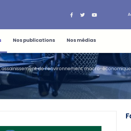
A
s
Nos publications
Nos médias
L'assainissement de l’environnement macro-économique 
F