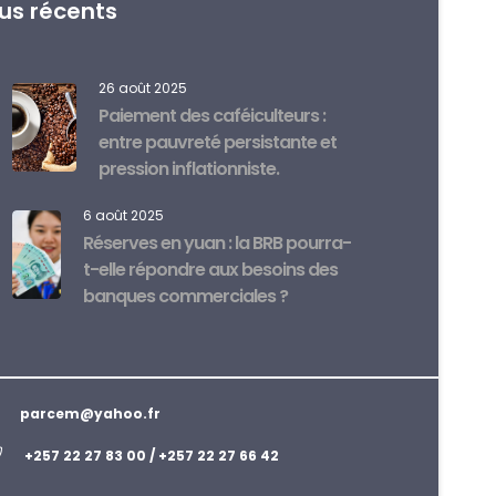
lus récents
26 août 2025
Paiement des caféiculteurs :
entre pauvreté persistante et
pression inflationniste.
6 août 2025
Réserves en yuan : la BRB pourra-
t-elle répondre aux besoins des
banques commerciales ?
parcem@yahoo.fr
+257 22 27 83 00 / +257 22 27 66 42