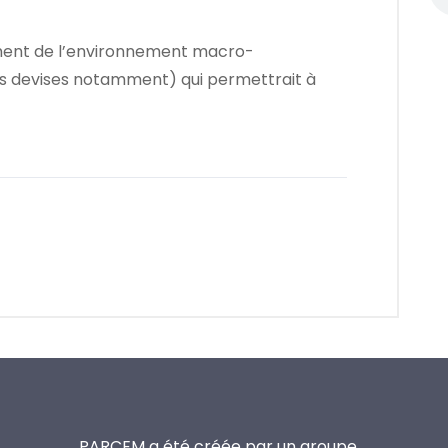
ement de l’environnement macro-
s devises notamment) qui permettrait à
PARCEM a été créée par un groupe