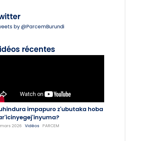
witter
eets by @ParcemBurundi
idéos récentes
uhindura impapuro z'ubutaka hoba
ar'icinyegej'inyuma?
 mars 2026
Vidéos
PARCEM