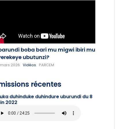
barundi boba bari mu migwi ibiri mu
yerekeye ubutunzi?
 mars 2026
Vidéos
PARCEM
missions récentes
juka duhinduke duhindure uburundi du 8
in 2022