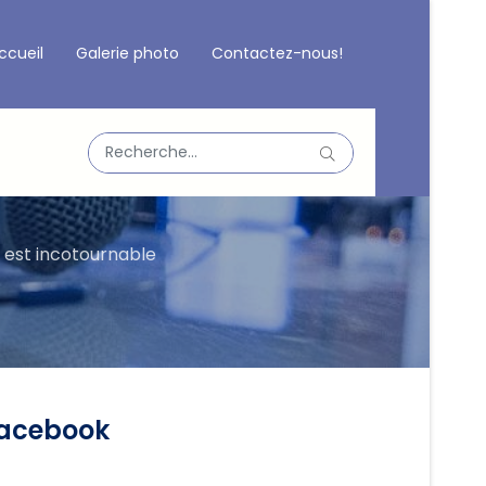
ccueil
Galerie photo
Contactez-nous!
Valider
Type 2 or more characters for results.
est incotournable
acebook