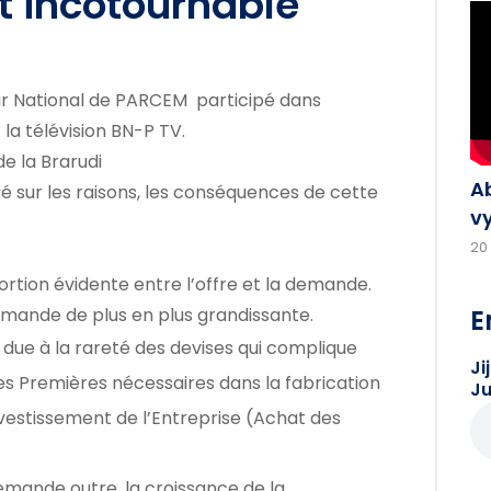
 incotournable
ur National de PARCEM participé dans
 la télévision BN-P TV.
e la Brarudi
A
 sur les raisons, les conséquences de cette
v
20
portion évidente entre l’offre et la demande.
E
emande de plus en plus grandissante.
t due à la rareté des devises qui complique
Ji
s Premières nécessaires dans la fabrication
Ju
nvestissement de l’Entreprise (Achat des
emande outre, la croissance de la