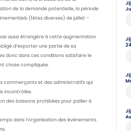
Ji
tation de la demande potentielle, la période
Ju
nementiels (fêtes diverses) de juillet –
 pas aussi étrangère à cette augmentation
Ji
24
bligé d’exporter une partie de sa
es donc dans ces conditions satisfaire le
ent chose compliquée.
Ji
Ma
es commerçants et des administratifs qui
ix incontrôlée.
ion des boissons prohibées pour pallier à
Ji
Av
 temps dans l’organisation des évènements
ns.