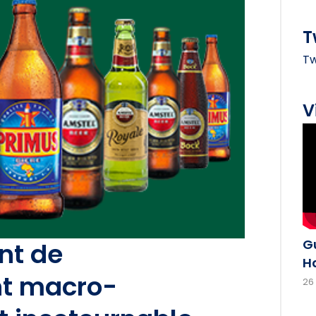
T
Tw
V
G
nt de
H
nt macro-
26