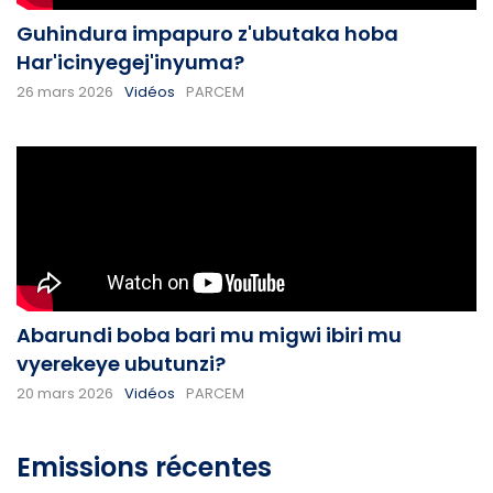
Guhindura impapuro z'ubutaka hoba
Har'icinyegej'inyuma?
26 mars 2026
Vidéos
PARCEM
Abarundi boba bari mu migwi ibiri mu
vyerekeye ubutunzi?
20 mars 2026
Vidéos
PARCEM
Emissions récentes