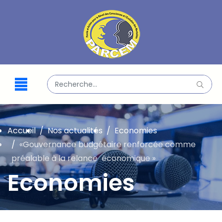
Valider
Type 2 or more characters for results.
Accueil
Nos actualités
Economies
«Gouvernance budgétaire renforcée comme
préalable à la relance économique »
Economies