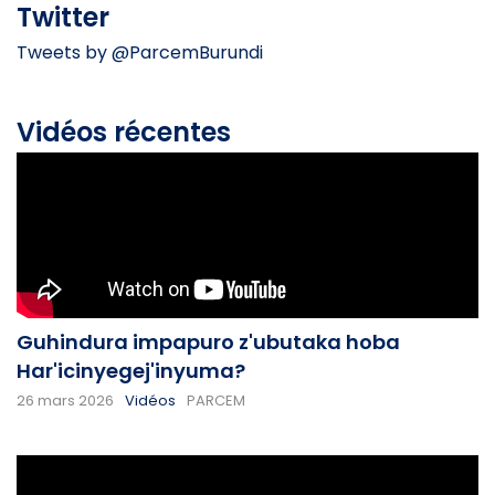
Twitter
Tweets by @ParcemBurundi
Vidéos récentes
Guhindura impapuro z'ubutaka hoba
Har'icinyegej'inyuma?
26 mars 2026
Vidéos
PARCEM