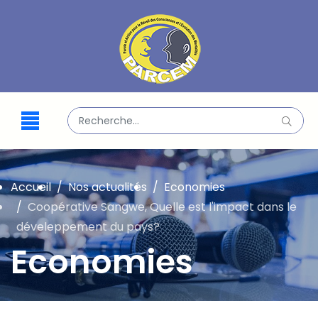
Valider
Type 2 or more characters for results.
Accueil
Nos actualités
Economies
Coopérative Sangwe, Quelle est l'impact dans le
déveleppement du pays?
Economies