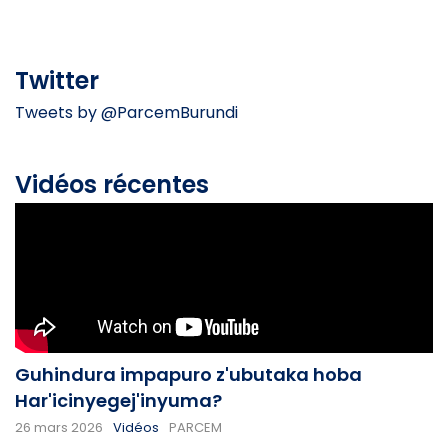
Twitter
Tweets by @ParcemBurundi
Vidéos récentes
Guhindura impapuro z'ubutaka hoba
Har'icinyegej'inyuma?
26 mars 2026
Vidéos
PARCEM