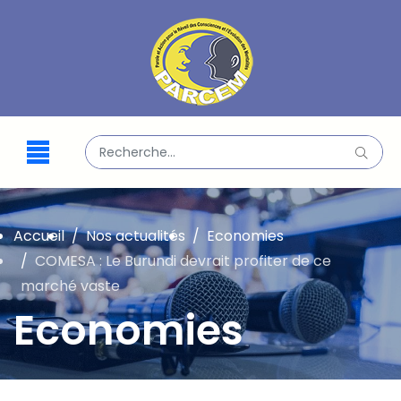
Valider
Type 2 or more characters for results.
Accueil
Nos actualités
Economies
COMESA : Le Burundi devrait profiter de ce
marché vaste
Economies