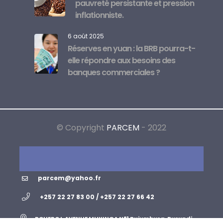
pauvreté persistante et pression
inflationniste.
6 août 2025
Réserves en yuan : la BRB pourra-t-
elle répondre aux besoins des
banques commerciales ?
© Copyright
PARCEM
- 2022
parcem@yahoo.fr
+257 22 27 83 00 / +257 22 27 66 42
ROHERO I, AVENUE MUYINGA N°1 Bujumbura, Burundi